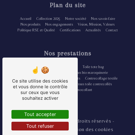
Plan du site
Accueil
Collection 2025
Notre société
Nos savoir-faire
Nos produits
Nos engagements
Vision, Mission, Valeurs
Politique RSE et Qualité
Certifications
Actualités
Contact
Nos prestations
Tissu doublure thermocollante
Toile tote bag
Enduction thermocollante
Tissus bio maroquinerie
Doublure chaussure
Tissus écrus teints
Contrecollage textile
Ce site utilise des cookies
Doublure renfort maroquinerie
Tissus toile contrecollés
et vous donne le contrôle
Douillette renfort thermocollant
sur ceux que vous
souhaitez activer
Tout accepter
©
Vistalid
- 2026 - Tous droits réservés -
Tout refuser
Mentions légales
-
Gestion des cookies