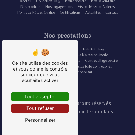
Accueil
Collection 2025
Notre société
Nos savoir-faire
Nos produits
Nos engagements
Vision, Mission, Valeurs
Politique RSE et Qualité
Certifications
Actualités
Contact
Nos prestations
Tissu doublure thermocollante
Toile tote bag
Enduction thermocollante
Tissus bio maroquinerie
Doublure chaussure
Tissus écrus teints
Contrecollage textile
Ce site utilise des cookies
Doublure renfort maroquinerie
Tissus toile contrecollés
et vous donne le contrôle
Douillette renfort thermocollant
sur ceux que vous
souhaitez activer
Tout accepter
©
Vistalid
- 2026 - Tous droits réservés -
Tout refuser
Mentions légales
-
Gestion des cookies
Personnaliser