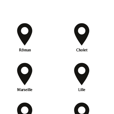
Rôman
Cholet
Marseille
Lille